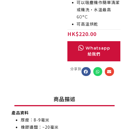
可以吸塵機作簡單清潔
或機洗，水溫最高
60°C
可高溫烘乾
HK
$
220.00
Whatsapp
給我們
分享到
商品描述
產品資料
厚度：8-9毫米
橡膠邊闊：~20毫米