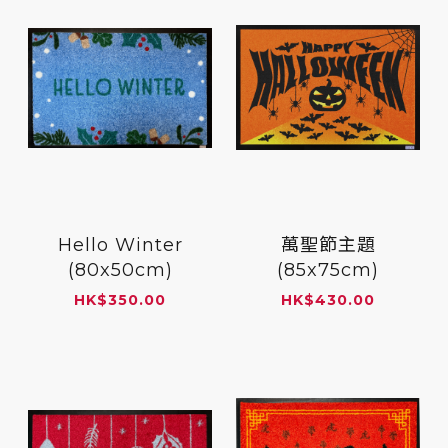
Hello Winter
萬聖節主題
(80x50cm)
(85x75cm)
HK
$
350.00
HK
$
430.00