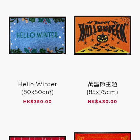
Hello Winter
萬聖節主題
(80x50cm)
(85x75cm)
HK
$
350.00
HK
$
430.00