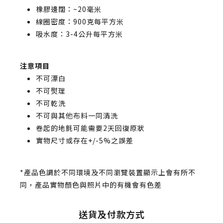
橡膠邊闊：~20毫米
線圈密度：900克每平方米
吸水度：3-4公升每平方米
注意項目
不可漂白
不可熨理
不可乾洗
不可與其他布料一同清洗
卷起的地氈可能需要2天回復原狀
實物尺寸或存在+/-5%之誤差
*產品色調於不同環境及不同瀏覽裝置顯示上會有所不
同，產品實物顏色與照片中的有機會有色差
送貨及付款方式